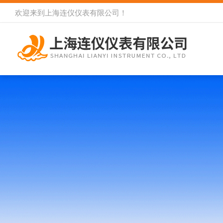
欢迎来到
上海连仪仪表有限公司
！