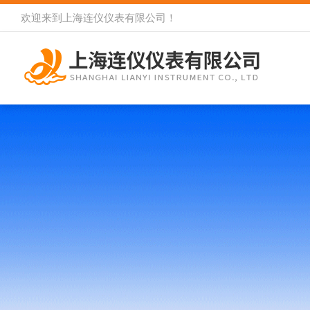
欢迎来到
上海连仪仪表有限公司
！