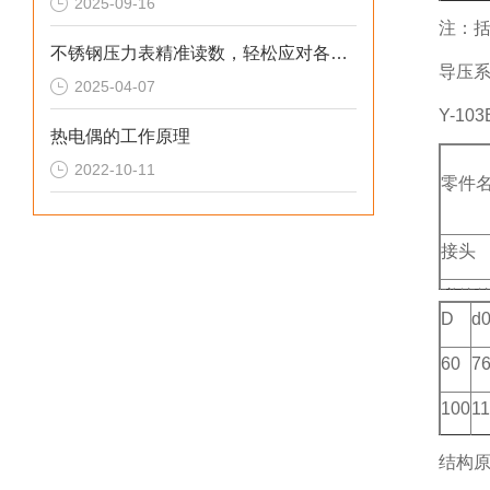
2025-09-16
边)
注：
不锈钢压力表精准读数，轻松应对各种压力
Y-63
导压
2025-04-07
轴向带
Y-1
Y-10
热电偶的工作原理
型)
2022-10-11
零件
Y-10
径向型
接头
Y-15
弹簧
D
d
型)
外壳
Y-15
60
7
径向型
100
1
Y-10
150
1
结构
带边)