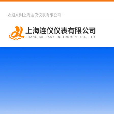
欢迎来到
上海连仪仪表有限公司
！