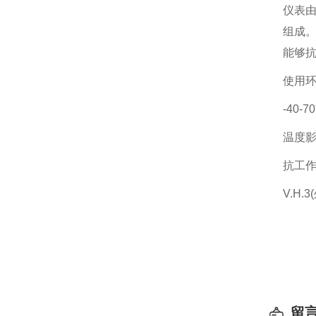
仪表由
Y-10
组成。
轴向
能够
Y-15
使用环
带边)
-40-
Y-15
温度影
轴向
抗工作
V.H.
留