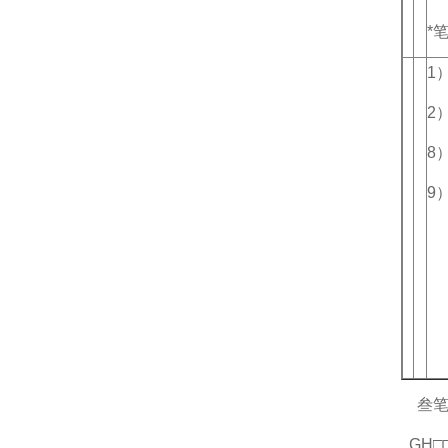
*
1
2
8
9
叁
GH□□