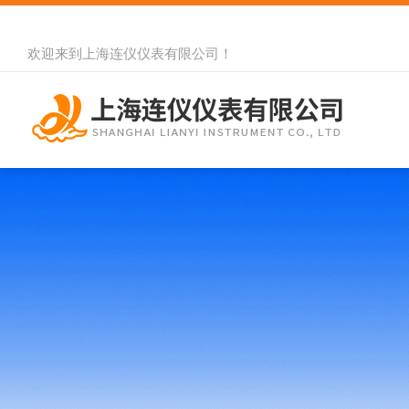
欢迎来到
上海连仪仪表有限公司
！