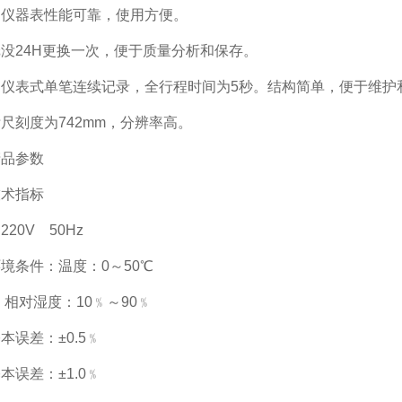
列
仪器
表性能可靠，使用方便。
没24H更换一次，便于质量分析和保存。
列仪表式单笔连续记录，全行程时间为5秒。结构简单，便于维护
尺刻度为742mm，分辨率高。
产品参数
技术指标
20V 50Hz
境条件：温度：0～50℃
湿度：10﹪～90﹪
本误差：±0.5﹪
本误差：±1.0﹪