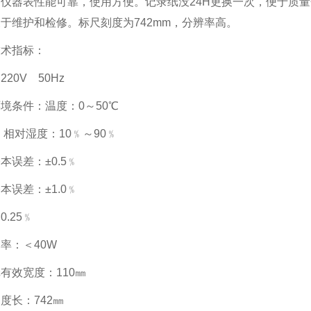
仪器表性能可靠，使用方便。记录纸没24H更换一次，便于质
于维护和检修。标尺刻度为742mm，分辨率高。
技术指标：
20V 50Hz
境条件：温度：0～50℃
湿度：10﹪～90﹪
本误差：±0.5﹪
本误差：±1.0﹪
0.25﹪
率：＜40W
有效宽度：110㎜
度长：742㎜