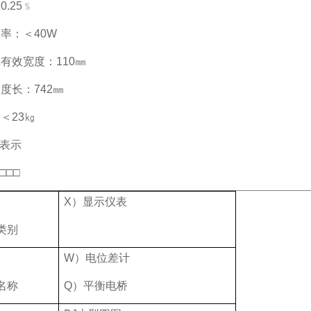
0.25﹪
率：＜40W
有效宽度：110㎜
度长：742㎜
＜23㎏
号表示
□□□
X）显示仪表
类别
W）电位差计
名称
Q）平衡电桥