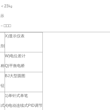
＜23㎏
表示
－□□□
X)显示仪表
类别
W)电位差计
名称
Q)平衡电桥
BJ大型圆图
特征
1)单针式单笔
形式
4)电动连续式PID调节