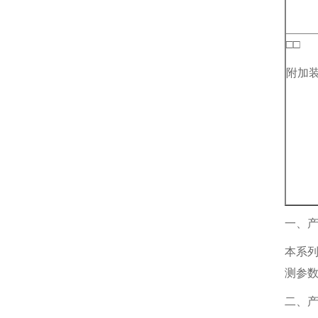
□□
附加
一、
本系
测参
二、