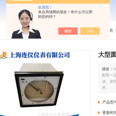
欢迎您！
来自局域网的朋友！有什么可以帮
助您的吗？
我的位置：
首页
>
产品展示
>
记录仪表
大型圆
描述：
大
配用一
油、发
录。
产品型
更新时