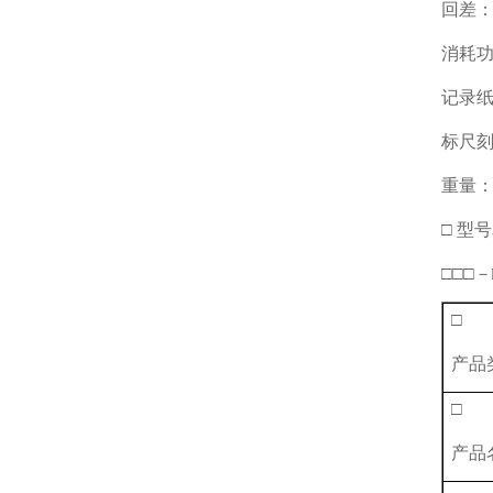
回差：
消耗功
记录纸
标尺刻
重量：
□ 型
□□□－
□
产品
□
产品