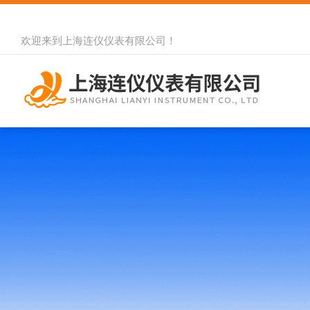
欢迎来到
上海连仪仪表有限公司
！