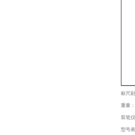
标尺刻
重量：
双笔仪
型号