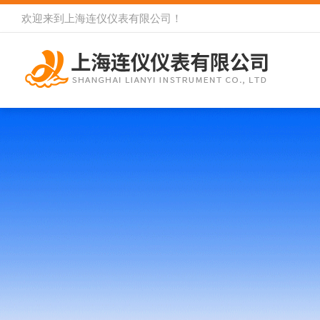
欢迎来到
上海连仪仪表有限公司
！