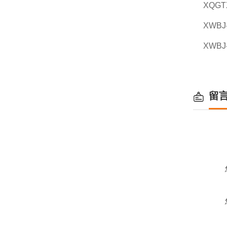
XQGT
XWBJ
XWBJ
留