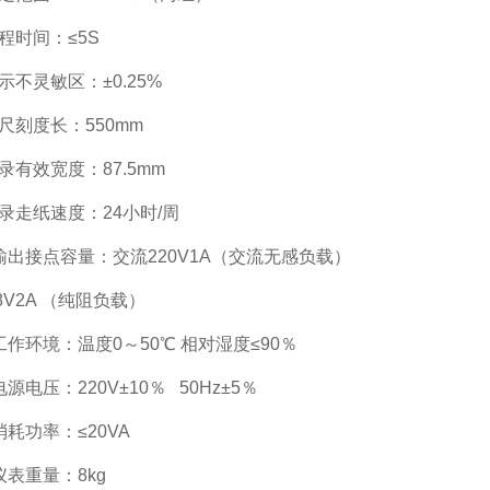
行程时间：≤5S
指示不灵敏区：±0.25%
标尺刻度长：550mm
记录有效宽度：87.5mm
记录走纸速度：24小时/周
 输出接点容量：交流220V1A（交流无感负载）
8V2A （纯阻负载）
 工作环境：温度0～50℃ 相对湿度≤90％
电源电压：220V±10％ 50Hz±5％
 消耗功率：≤20VA
 仪表重量：8kg