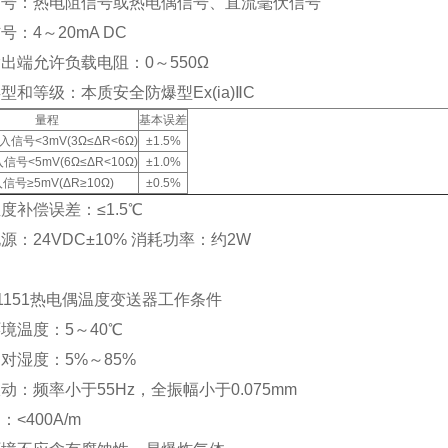
信号：热电阻信号或热电偶信号、直流毫伏信号
号：4～20mA DC
出端允许负载电阻：0～550Ω
型和等级：本质安全防爆型Ex(ia)ⅡC
量程
基本误差
入信号<3mV(3Ω≤ΔR<6Ω)
±1.5%
信号<5mV(6Ω≤ΔR<10Ω)
±1.0%
信号≥5mV(ΔR≥10Ω)
±0.5%
度补偿误差：≤1.5℃
源：24VDC±10% 消耗功率：约2W
-1151热电偶温度变送器工作条件
境温度：5～40℃
对湿度：5%～85%
动：频率小于55Hz，全振幅小于0.075mm
<400A/m