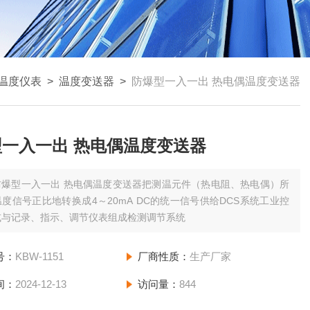
温度仪表
>
温度变送器
>
防爆型一入一出 热电偶温度变送器
一入一出 热电偶温度变送器
防爆型一入一出 热电偶温度变送器把测温元件（热电阻、热电偶）所
度信号正比地转换成4～20mA DC的统一信号供给DCS系统工业控
或与记录、指示、调节仪表组成检测调节系统
号：
KBW-1151
厂商性质：
生产厂家
间：
2024-12-13
访问量：
844