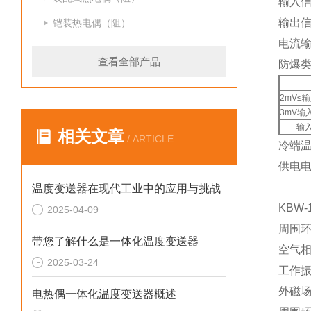
输入
输出信
铠装热电偶（阻）
电流输
查看全部产品
防爆类
2mV≤输
3mV输入
输入
相关文章
/ ARTICLE
冷端温
供电电
温度变送器在现代工业中的应用与挑战
KBW
2025-04-09
周围环
带您了解什么是一体化温度变送器
空气相
2025-03-24
工作振
外磁场：
电热偶一体化温度变送器概述