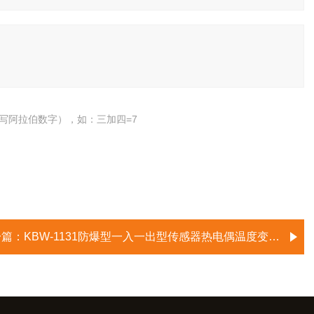
写阿拉伯数字），如：三加四=7
一篇：
KBW-1131防爆型一入一出型传感器热电偶温度变送器