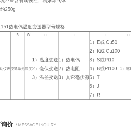
环境不应含有腐蚀性、易爆炸气体
约250g
-1151热电偶温度变送器型号规格
B
W
□
□
□
□
1）E或 Cu50
2）K或 Cu100
1）温度变送
1）热电偶
3）S或Pt10
2）毫伏变送
2）热电阻
4）B或Pt100
电动仪表
变送单元
温度
1）隔
3）温差变送
3）其它毫伏源
5）T
6）J
7）R
言询价
/ MESSAGE INQUIRY