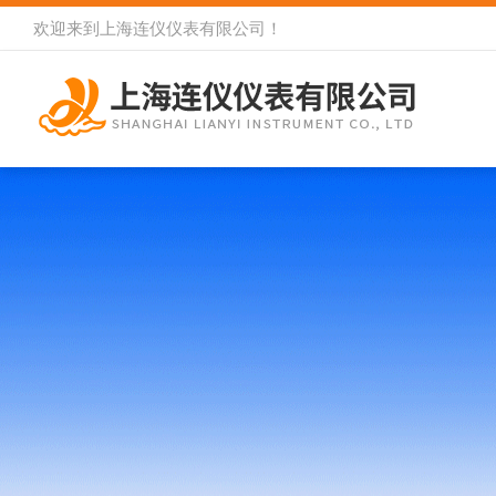
欢迎来到
上海连仪仪表有限公司
！